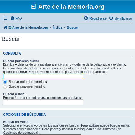
El Arte de la Memoria.org
FAQ
Registrarse
Identificarse
El Arte de la Memoria.org
Índice
Buscar
Buscar
CONSULTA
Buscar palabras clave:
Escriba
+
delante de una palabra a encontrar y
-
delante de la palabra para excluirla.
Crea una lista de palabras separadas por
|
entre corchetes si solo una de ellas se
quiere encontrar. Emplee
*
como comodín para coincidencias parciales.
Buscar todos los términos
Buscar cualquier término
Buscar autor:
Emplee * como comodín para coincidencias parciales.
OPCIONES DE BÚSQUEDA
Buscar en Foros:
Seleccione el Foro o Foros en los que desea buscar. Para agilizar puede buscar en los
subforos seleccionando el Foro padre y habilitar la búsqueda en los subforos (en
Opciones de búsqueda).