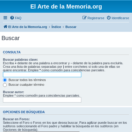
El Arte de la Memoria.org
FAQ
Registrarse
Identificarse
El Arte de la Memoria.org
Índice
Buscar
Buscar
CONSULTA
Buscar palabras clave:
Escriba
+
delante de una palabra a encontrar y
-
delante de la palabra para excluirla.
Crea una lista de palabras separadas por
|
entre corchetes si solo una de ellas se
quiere encontrar. Emplee
*
como comodín para coincidencias parciales.
Buscar todos los términos
Buscar cualquier término
Buscar autor:
Emplee * como comodín para coincidencias parciales.
OPCIONES DE BÚSQUEDA
Buscar en Foros:
Seleccione el Foro o Foros en los que desea buscar. Para agilizar puede buscar en los
subforos seleccionando el Foro padre y habilitar la búsqueda en los subforos (en
Opciones de búsqueda).