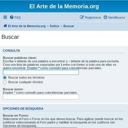
El Arte de la Memoria.org
FAQ
Registrarse
Identificarse
El Arte de la Memoria.org
Índice
Buscar
Buscar
CONSULTA
Buscar palabras clave:
Escriba
+
delante de una palabra a encontrar y
-
delante de la palabra para excluirla.
Crea una lista de palabras separadas por
|
entre corchetes si solo una de ellas se
quiere encontrar. Emplee
*
como comodín para coincidencias parciales.
Buscar todos los términos
Buscar cualquier término
Buscar autor:
Emplee * como comodín para coincidencias parciales.
OPCIONES DE BÚSQUEDA
Buscar en Foros:
Seleccione el Foro o Foros en los que desea buscar. Para agilizar puede buscar en los
subforos seleccionando el Foro padre y habilitar la búsqueda en los subforos (en
Opciones de búsqueda).