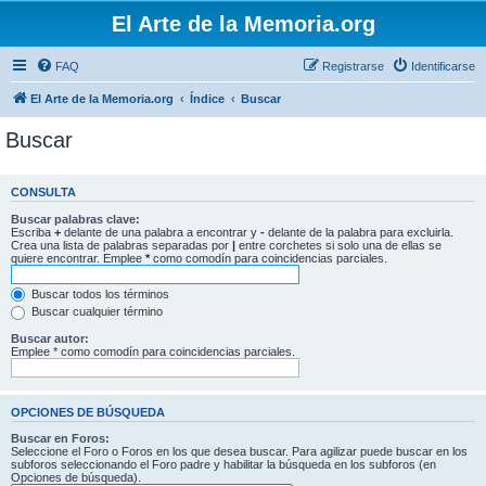
El Arte de la Memoria.org
FAQ
Registrarse
Identificarse
El Arte de la Memoria.org
Índice
Buscar
Buscar
CONSULTA
Buscar palabras clave:
Escriba
+
delante de una palabra a encontrar y
-
delante de la palabra para excluirla.
Crea una lista de palabras separadas por
|
entre corchetes si solo una de ellas se
quiere encontrar. Emplee
*
como comodín para coincidencias parciales.
Buscar todos los términos
Buscar cualquier término
Buscar autor:
Emplee * como comodín para coincidencias parciales.
OPCIONES DE BÚSQUEDA
Buscar en Foros:
Seleccione el Foro o Foros en los que desea buscar. Para agilizar puede buscar en los
subforos seleccionando el Foro padre y habilitar la búsqueda en los subforos (en
Opciones de búsqueda).