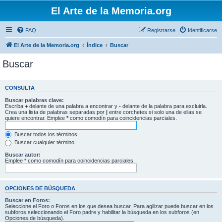
El Arte de la Memoria.org
FAQ
Registrarse
Identificarse
El Arte de la Memoria.org
Índice
Buscar
Buscar
CONSULTA
Buscar palabras clave:
Escriba
+
delante de una palabra a encontrar y
-
delante de la palabra para excluirla.
Crea una lista de palabras separadas por
|
entre corchetes si solo una de ellas se
quiere encontrar. Emplee
*
como comodín para coincidencias parciales.
Buscar todos los términos
Buscar cualquier término
Buscar autor:
Emplee * como comodín para coincidencias parciales.
OPCIONES DE BÚSQUEDA
Buscar en Foros:
Seleccione el Foro o Foros en los que desea buscar. Para agilizar puede buscar en los
subforos seleccionando el Foro padre y habilitar la búsqueda en los subforos (en
Opciones de búsqueda).