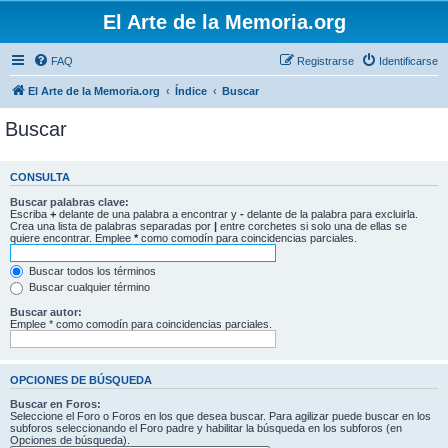
El Arte de la Memoria.org
FAQ
Registrarse
Identificarse
El Arte de la Memoria.org
Índice
Buscar
Buscar
CONSULTA
Buscar palabras clave:
Escriba
+
delante de una palabra a encontrar y
-
delante de la palabra para excluirla.
Crea una lista de palabras separadas por
|
entre corchetes si solo una de ellas se
quiere encontrar. Emplee
*
como comodín para coincidencias parciales.
Buscar todos los términos
Buscar cualquier término
Buscar autor:
Emplee * como comodín para coincidencias parciales.
OPCIONES DE BÚSQUEDA
Buscar en Foros:
Seleccione el Foro o Foros en los que desea buscar. Para agilizar puede buscar en los
subforos seleccionando el Foro padre y habilitar la búsqueda en los subforos (en
Opciones de búsqueda).