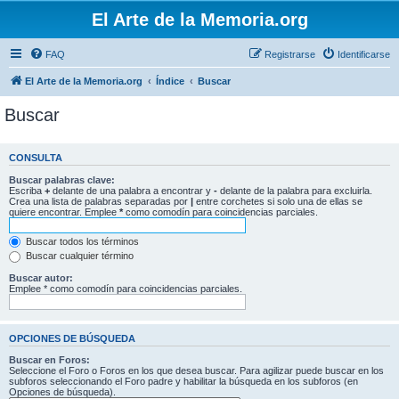
El Arte de la Memoria.org
FAQ
Registrarse
Identificarse
El Arte de la Memoria.org
Índice
Buscar
Buscar
CONSULTA
Buscar palabras clave:
Escriba
+
delante de una palabra a encontrar y
-
delante de la palabra para excluirla.
Crea una lista de palabras separadas por
|
entre corchetes si solo una de ellas se
quiere encontrar. Emplee
*
como comodín para coincidencias parciales.
Buscar todos los términos
Buscar cualquier término
Buscar autor:
Emplee * como comodín para coincidencias parciales.
OPCIONES DE BÚSQUEDA
Buscar en Foros:
Seleccione el Foro o Foros en los que desea buscar. Para agilizar puede buscar en los
subforos seleccionando el Foro padre y habilitar la búsqueda en los subforos (en
Opciones de búsqueda).