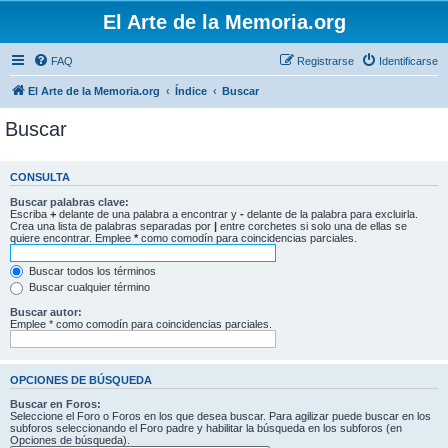
El Arte de la Memoria.org
FAQ
Registrarse
Identificarse
El Arte de la Memoria.org
Índice
Buscar
Buscar
CONSULTA
Buscar palabras clave:
Escriba
+
delante de una palabra a encontrar y
-
delante de la palabra para excluirla.
Crea una lista de palabras separadas por
|
entre corchetes si solo una de ellas se
quiere encontrar. Emplee
*
como comodín para coincidencias parciales.
Buscar todos los términos
Buscar cualquier término
Buscar autor:
Emplee * como comodín para coincidencias parciales.
OPCIONES DE BÚSQUEDA
Buscar en Foros:
Seleccione el Foro o Foros en los que desea buscar. Para agilizar puede buscar en los
subforos seleccionando el Foro padre y habilitar la búsqueda en los subforos (en
Opciones de búsqueda).