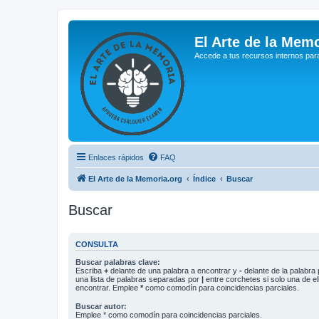
El Arte de la Memo
Accede a tus recursos internos par
Enlaces rápidos
FAQ
El Arte de la Memoria.org
Índice
Buscar
Buscar
CONSULTA
Buscar palabras clave:
Escriba
+
delante de una palabra a encontrar y
-
delante de la palabra 
una lista de palabras separadas por
|
entre corchetes si solo una de el
encontrar. Emplee
*
como comodín para coincidencias parciales.
Buscar autor:
Emplee * como comodín para coincidencias parciales.