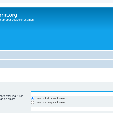
ria.org
a aprobar cualquier examen
para excluirla. Crea
Buscar todos los términos
las se quiere
Buscar cualquier término