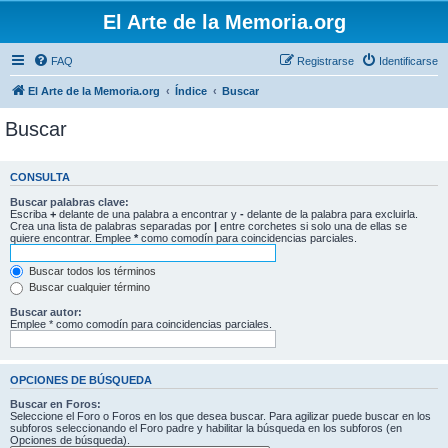
El Arte de la Memoria.org
FAQ
Registrarse
Identificarse
El Arte de la Memoria.org
Índice
Buscar
Buscar
CONSULTA
Buscar palabras clave:
Escriba
+
delante de una palabra a encontrar y
-
delante de la palabra para excluirla.
Crea una lista de palabras separadas por
|
entre corchetes si solo una de ellas se
quiere encontrar. Emplee
*
como comodín para coincidencias parciales.
Buscar todos los términos
Buscar cualquier término
Buscar autor:
Emplee * como comodín para coincidencias parciales.
OPCIONES DE BÚSQUEDA
Buscar en Foros:
Seleccione el Foro o Foros en los que desea buscar. Para agilizar puede buscar en los
subforos seleccionando el Foro padre y habilitar la búsqueda en los subforos (en
Opciones de búsqueda).