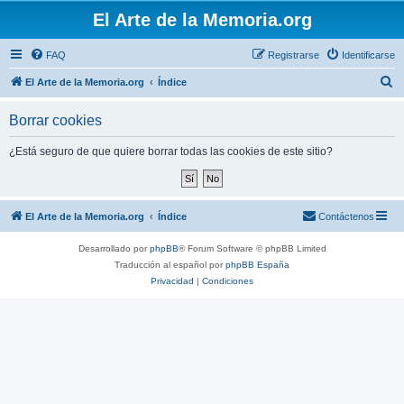
El Arte de la Memoria.org
FAQ
Registrarse
Identificarse
B
El Arte de la Memoria.org
Índice
u
Borrar cookies
s
c
¿Está seguro de que quiere borrar todas las cookies de este sitio?
a
r
El Arte de la Memoria.org
Índice
Contáctenos
Desarrollado por
phpBB
® Forum Software © phpBB Limited
Traducción al español por
phpBB España
Privacidad
|
Condiciones