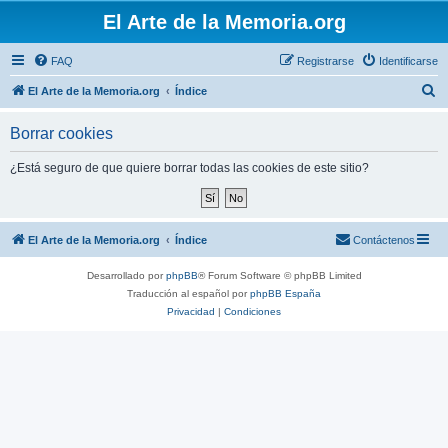
El Arte de la Memoria.org
FAQ
Registrarse
Identificarse
B
El Arte de la Memoria.org
Índice
u
Borrar cookies
s
c
¿Está seguro de que quiere borrar todas las cookies de este sitio?
a
r
El Arte de la Memoria.org
Índice
Contáctenos
Desarrollado por
phpBB
® Forum Software © phpBB Limited
Traducción al español por
phpBB España
Privacidad
|
Condiciones