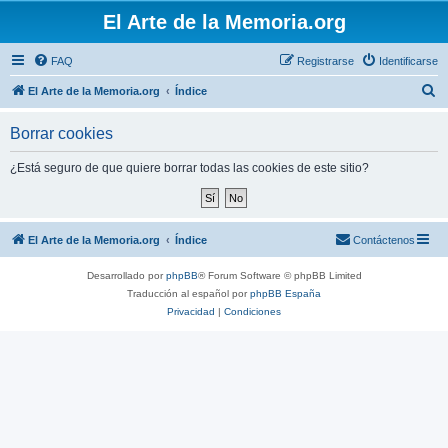
El Arte de la Memoria.org
FAQ
Registrarse
Identificarse
B
El Arte de la Memoria.org
Índice
u
Borrar cookies
s
c
¿Está seguro de que quiere borrar todas las cookies de este sitio?
a
r
El Arte de la Memoria.org
Índice
Contáctenos
Desarrollado por
phpBB
® Forum Software © phpBB Limited
Traducción al español por
phpBB España
Privacidad
|
Condiciones