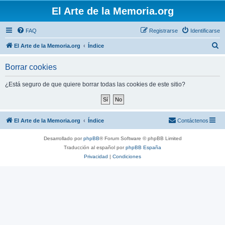
El Arte de la Memoria.org
FAQ
Registrarse
Identificarse
B
El Arte de la Memoria.org
Índice
u
Borrar cookies
s
c
¿Está seguro de que quiere borrar todas las cookies de este sitio?
a
r
El Arte de la Memoria.org
Índice
Contáctenos
Desarrollado por
phpBB
® Forum Software © phpBB Limited
Traducción al español por
phpBB España
Privacidad
|
Condiciones