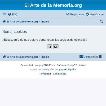
El Arte de la Memoria.org
FAQ
Registrarse
Identificarse
B
El Arte de la Memoria.org
Índice
u
Borrar cookies
s
c
¿Está seguro de que quiere borrar todas las cookies de este sitio?
a
r
El Arte de la Memoria.org
Índice
Contáctenos
Desarrollado por
phpBB
® Forum Software © phpBB Limited
Traducción al español por
phpBB España
Privacidad
|
Condiciones