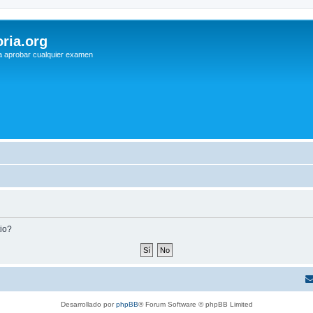
ria.org
a aprobar cualquier examen
tio?
Desarrollado por
phpBB
® Forum Software © phpBB Limited