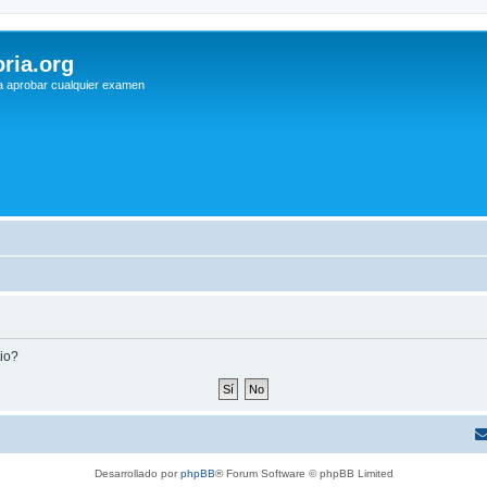
ria.org
a aprobar cualquier examen
tio?
Desarrollado por
phpBB
® Forum Software © phpBB Limited