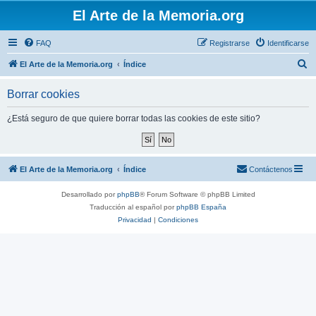
El Arte de la Memoria.org
FAQ
Registrarse
Identificarse
B
El Arte de la Memoria.org
Índice
u
Borrar cookies
s
c
¿Está seguro de que quiere borrar todas las cookies de este sitio?
a
r
El Arte de la Memoria.org
Índice
Contáctenos
Desarrollado por
phpBB
® Forum Software © phpBB Limited
Traducción al español por
phpBB España
Privacidad
|
Condiciones