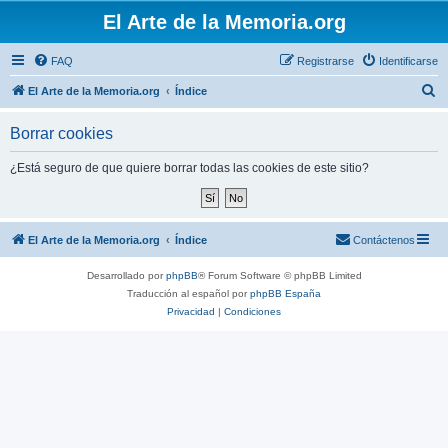
El Arte de la Memoria.org
FAQ
Registrarse
Identificarse
B
El Arte de la Memoria.org
Índice
u
Borrar cookies
s
c
¿Está seguro de que quiere borrar todas las cookies de este sitio?
a
r
El Arte de la Memoria.org
Índice
Contáctenos
Desarrollado por
phpBB
® Forum Software © phpBB Limited
Traducción al español por
phpBB España
Privacidad
|
Condiciones