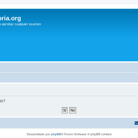
ria.org
a aprobar cualquier examen
tio?
Desarrollado por
phpBB
® Forum Software © phpBB Limited