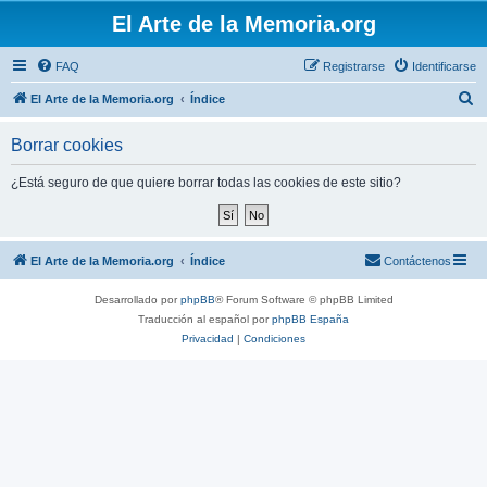
El Arte de la Memoria.org
FAQ
Registrarse
Identificarse
B
El Arte de la Memoria.org
Índice
u
Borrar cookies
s
c
¿Está seguro de que quiere borrar todas las cookies de este sitio?
a
r
El Arte de la Memoria.org
Índice
Contáctenos
Desarrollado por
phpBB
® Forum Software © phpBB Limited
Traducción al español por
phpBB España
Privacidad
|
Condiciones