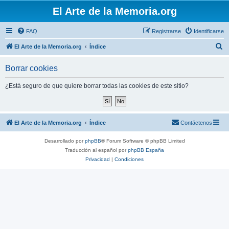
El Arte de la Memoria.org
FAQ
Registrarse
Identificarse
B
El Arte de la Memoria.org
Índice
u
Borrar cookies
s
c
¿Está seguro de que quiere borrar todas las cookies de este sitio?
a
r
El Arte de la Memoria.org
Índice
Contáctenos
Desarrollado por
phpBB
® Forum Software © phpBB Limited
Traducción al español por
phpBB España
Privacidad
|
Condiciones