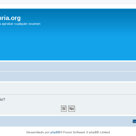
ria.org
a aprobar cualquier examen
tio?
Desarrollado por
phpBB
® Forum Software © phpBB Limited