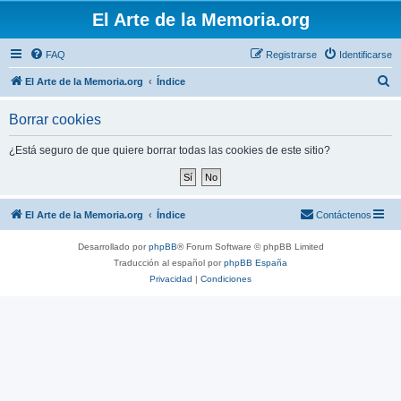
El Arte de la Memoria.org
FAQ
Registrarse
Identificarse
B
El Arte de la Memoria.org
Índice
u
Borrar cookies
s
c
¿Está seguro de que quiere borrar todas las cookies de este sitio?
a
r
El Arte de la Memoria.org
Índice
Contáctenos
Desarrollado por
phpBB
® Forum Software © phpBB Limited
Traducción al español por
phpBB España
Privacidad
|
Condiciones