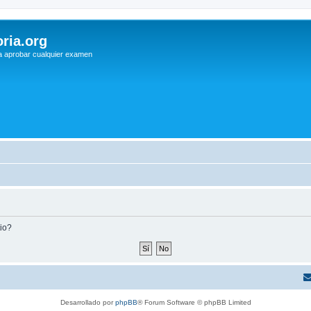
ria.org
a aprobar cualquier examen
tio?
Desarrollado por
phpBB
® Forum Software © phpBB Limited