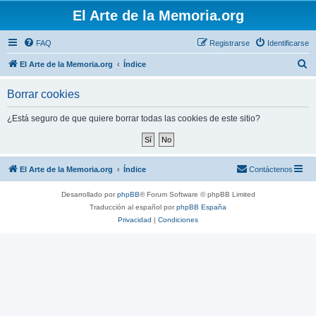
El Arte de la Memoria.org
FAQ
Registrarse
Identificarse
B
El Arte de la Memoria.org
Índice
u
Borrar cookies
s
c
¿Está seguro de que quiere borrar todas las cookies de este sitio?
a
r
El Arte de la Memoria.org
Índice
Contáctenos
Desarrollado por
phpBB
® Forum Software © phpBB Limited
Traducción al español por
phpBB España
Privacidad
|
Condiciones