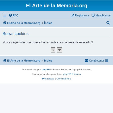
El Arte de la Memoria.org
FAQ
Registrarse
Identificarse
B
El Arte de la Memoria.org
Índice
u
Borrar cookies
s
c
¿Está seguro de que quiere borrar todas las cookies de este sitio?
a
r
El Arte de la Memoria.org
Índice
Contáctenos
Desarrollado por
phpBB
® Forum Software © phpBB Limited
Traducción al español por
phpBB España
Privacidad
|
Condiciones