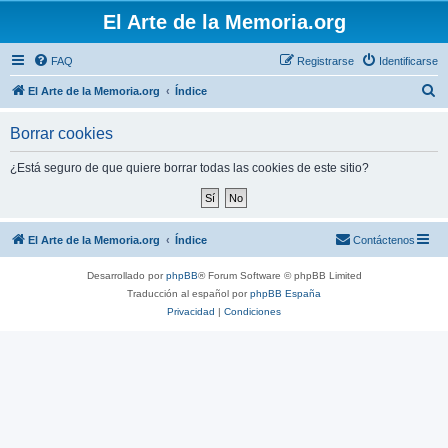
El Arte de la Memoria.org
FAQ
Registrarse
Identificarse
B
El Arte de la Memoria.org
Índice
u
Borrar cookies
s
c
¿Está seguro de que quiere borrar todas las cookies de este sitio?
a
r
El Arte de la Memoria.org
Índice
Contáctenos
Desarrollado por
phpBB
® Forum Software © phpBB Limited
Traducción al español por
phpBB España
Privacidad
|
Condiciones