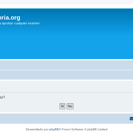
ria.org
a aprobar cualquier examen
tio?
Desarrollado por
phpBB
® Forum Software © phpBB Limited