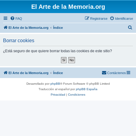
El Arte de la Memoria.org
FAQ
Registrarse
Identificarse
B
El Arte de la Memoria.org
Índice
u
Borrar cookies
s
c
¿Está seguro de que quiere borrar todas las cookies de este sitio?
a
r
El Arte de la Memoria.org
Índice
Contáctenos
Desarrollado por
phpBB
® Forum Software © phpBB Limited
Traducción al español por
phpBB España
Privacidad
|
Condiciones