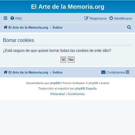
El Arte de la Memoria.org
FAQ
Registrarse
Identificarse
B
El Arte de la Memoria.org
Índice
u
Borrar cookies
s
c
¿Está seguro de que quiere borrar todas las cookies de este sitio?
a
r
El Arte de la Memoria.org
Índice
Contáctenos
Desarrollado por
phpBB
® Forum Software © phpBB Limited
Traducción al español por
phpBB España
Privacidad
|
Condiciones