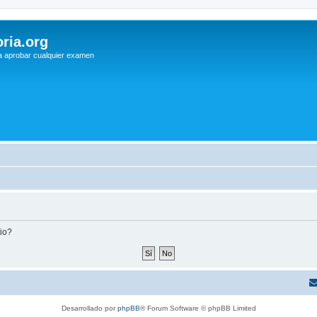
ria.org
a aprobar cualquier examen
tio?
Desarrollado por
phpBB
® Forum Software © phpBB Limited