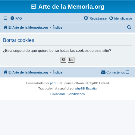
El Arte de la Memoria.org
FAQ
Registrarse
Identificarse
B
El Arte de la Memoria.org
Índice
u
Borrar cookies
s
c
¿Está seguro de que quiere borrar todas las cookies de este sitio?
a
r
El Arte de la Memoria.org
Índice
Contáctenos
Desarrollado por
phpBB
® Forum Software © phpBB Limited
Traducción al español por
phpBB España
Privacidad
|
Condiciones