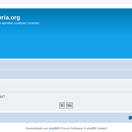
ria.org
a aprobar cualquier examen
tio?
Desarrollado por
phpBB
® Forum Software © phpBB Limited