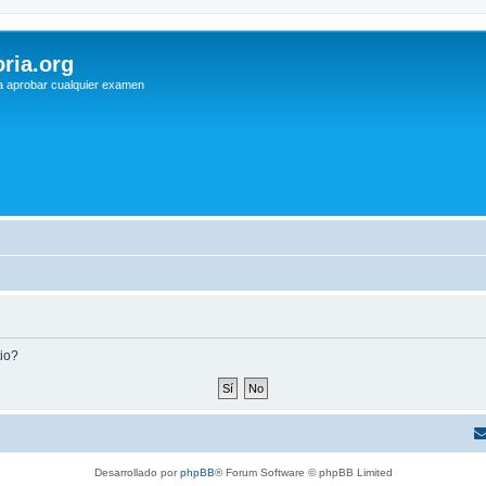
ria.org
a aprobar cualquier examen
tio?
Desarrollado por
phpBB
® Forum Software © phpBB Limited