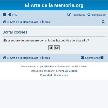
El Arte de la Memoria.org
FAQ
Registrarse
Identificarse
B
El Arte de la Memoria.org
Índice
u
Borrar cookies
s
c
¿Está seguro de que quiere borrar todas las cookies de este sitio?
a
r
El Arte de la Memoria.org
Índice
Contáctenos
Desarrollado por
phpBB
® Forum Software © phpBB Limited
Traducción al español por
phpBB España
Privacidad
|
Condiciones