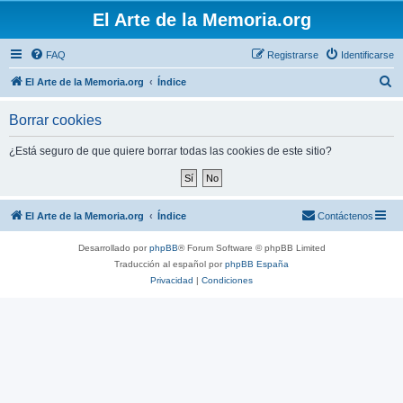
El Arte de la Memoria.org
FAQ
Registrarse
Identificarse
B
El Arte de la Memoria.org
Índice
u
Borrar cookies
s
c
¿Está seguro de que quiere borrar todas las cookies de este sitio?
a
r
El Arte de la Memoria.org
Índice
Contáctenos
Desarrollado por
phpBB
® Forum Software © phpBB Limited
Traducción al español por
phpBB España
Privacidad
|
Condiciones