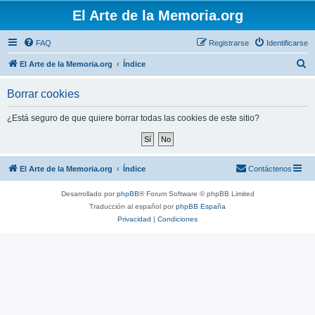
El Arte de la Memoria.org
FAQ
Registrarse
Identificarse
B
El Arte de la Memoria.org
Índice
u
Borrar cookies
s
c
¿Está seguro de que quiere borrar todas las cookies de este sitio?
a
r
El Arte de la Memoria.org
Índice
Contáctenos
Desarrollado por
phpBB
® Forum Software © phpBB Limited
Traducción al español por
phpBB España
Privacidad
|
Condiciones