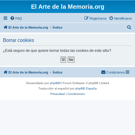
El Arte de la Memoria.org
FAQ
Registrarse
Identificarse
B
El Arte de la Memoria.org
Índice
u
Borrar cookies
s
c
¿Está seguro de que quiere borrar todas las cookies de este sitio?
a
r
El Arte de la Memoria.org
Índice
Contáctenos
Desarrollado por
phpBB
® Forum Software © phpBB Limited
Traducción al español por
phpBB España
Privacidad
|
Condiciones