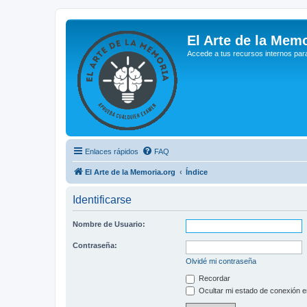
El Arte de la Memo
Accede a tus recursos internos par
Enlaces rápidos
FAQ
El Arte de la Memoria.org
Índice
Identificarse
Nombre de Usuario:
Contraseña:
Olvidé mi contraseña
Recordar
Ocultar mi estado de conexión e