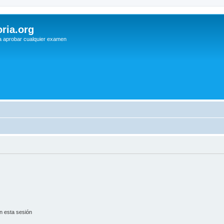
ria.org
a aprobar cualquier examen
n esta sesión