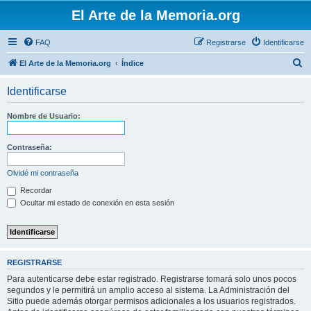
El Arte de la Memoria.org
FAQ
Registrarse
Identificarse
B
El Arte de la Memoria.org
Índice
u
Identificarse
s
c
Nombre de Usuario:
a
r
Contraseña:
Olvidé mi contraseña
Recordar
Ocultar mi estado de conexión en esta sesión
REGISTRARSE
Para autenticarse debe estar registrado. Registrarse tomará solo unos pocos
segundos y le permitirá un amplio acceso al sistema. La Administración del
Sitio puede además otorgar permisos adicionales a los usuarios registrados.