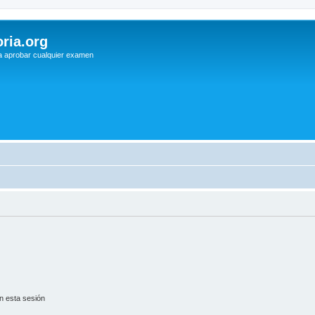
ria.org
a aprobar cualquier examen
n esta sesión