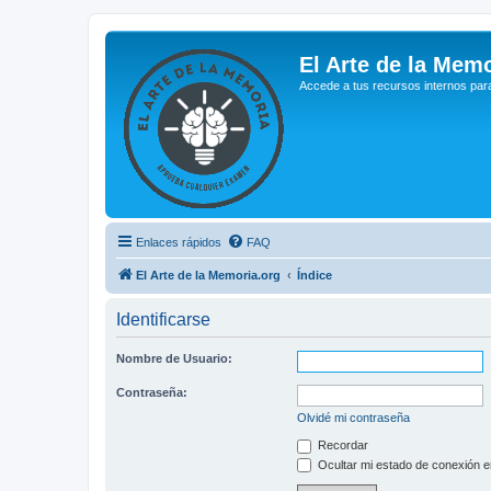
El Arte de la Memo
Accede a tus recursos internos par
Enlaces rápidos
FAQ
El Arte de la Memoria.org
Índice
Identificarse
Nombre de Usuario:
Contraseña:
Olvidé mi contraseña
Recordar
Ocultar mi estado de conexión e