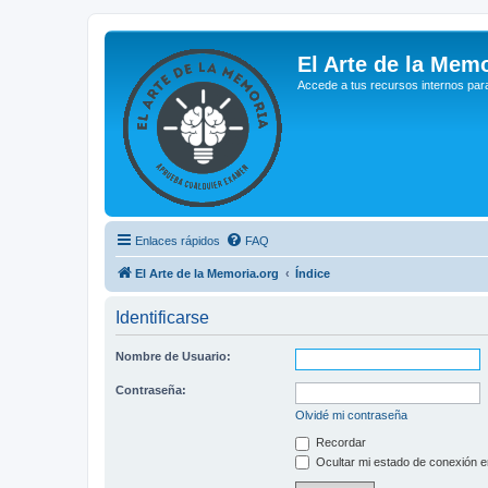
El Arte de la Memo
Accede a tus recursos internos par
Enlaces rápidos
FAQ
El Arte de la Memoria.org
Índice
Identificarse
Nombre de Usuario:
Contraseña:
Olvidé mi contraseña
Recordar
Ocultar mi estado de conexión e