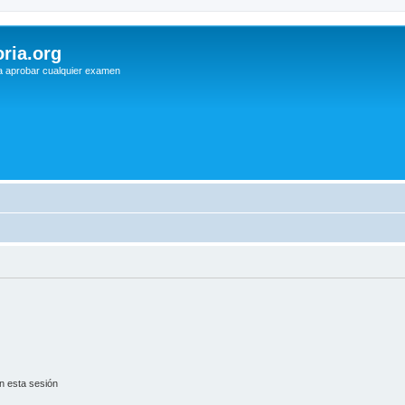
ria.org
a aprobar cualquier examen
n esta sesión