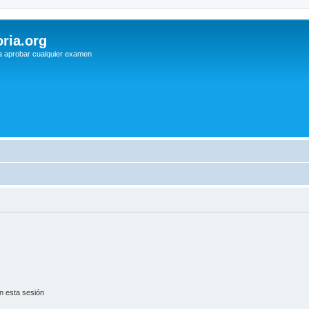
ria.org
a aprobar cualquier examen
n esta sesión