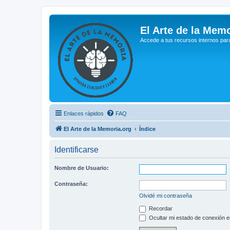
El Arte de la Memo
Accede a tus recursos internos par
Enlaces rápidos
FAQ
El Arte de la Memoria.org
Índice
Identificarse
Nombre de Usuario:
Contraseña:
Olvidé mi contraseña
Recordar
Ocultar mi estado de conexión e