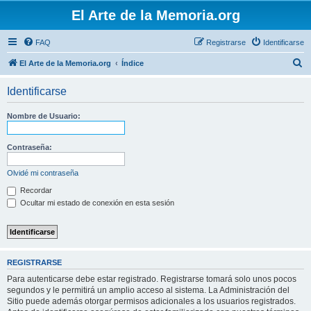
El Arte de la Memoria.org
FAQ
Registrarse
Identificarse
B
El Arte de la Memoria.org
Índice
u
Identificarse
s
c
Nombre de Usuario:
a
r
Contraseña:
Olvidé mi contraseña
Recordar
Ocultar mi estado de conexión en esta sesión
REGISTRARSE
Para autenticarse debe estar registrado. Registrarse tomará solo unos pocos
segundos y le permitirá un amplio acceso al sistema. La Administración del
Sitio puede además otorgar permisos adicionales a los usuarios registrados.