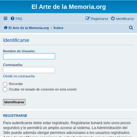
El Arte de la Memoria.org
FAQ
Registrarse
Identificarse
B
El Arte de la Memoria.org
Índice
u
Identificarse
s
c
Nombre de Usuario:
a
r
Contraseña:
Olvidé mi contraseña
Recordar
Ocultar mi estado de conexión en esta sesión
REGISTRARSE
Para autenticarse debe estar registrado. Registrarse tomará solo unos pocos
segundos y le permitirá un amplio acceso al sistema. La Administración del
Sitio puede además otorgar permisos adicionales a los usuarios registrados.