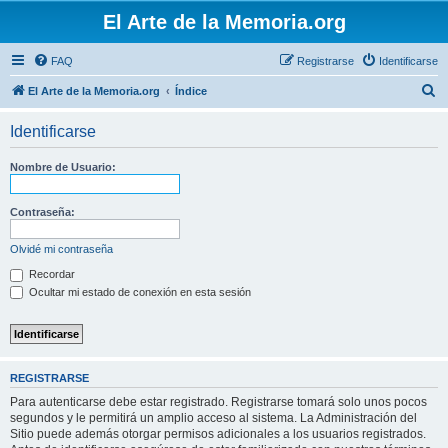
El Arte de la Memoria.org
FAQ
Registrarse
Identificarse
B
El Arte de la Memoria.org
Índice
u
Identificarse
s
c
Nombre de Usuario:
a
r
Contraseña:
Olvidé mi contraseña
Recordar
Ocultar mi estado de conexión en esta sesión
REGISTRARSE
Para autenticarse debe estar registrado. Registrarse tomará solo unos pocos
segundos y le permitirá un amplio acceso al sistema. La Administración del
Sitio puede además otorgar permisos adicionales a los usuarios registrados.