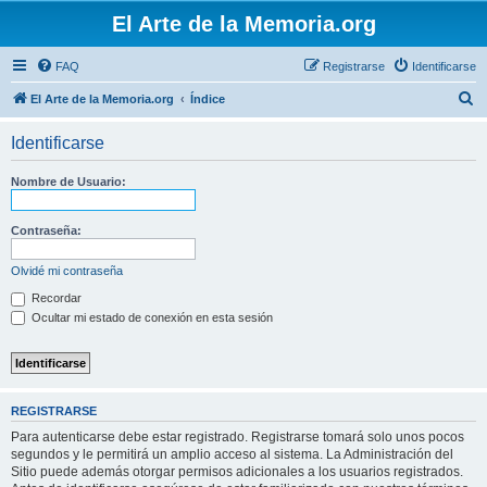
El Arte de la Memoria.org
FAQ
Registrarse
Identificarse
B
El Arte de la Memoria.org
Índice
u
Identificarse
s
c
Nombre de Usuario:
a
r
Contraseña:
Olvidé mi contraseña
Recordar
Ocultar mi estado de conexión en esta sesión
REGISTRARSE
Para autenticarse debe estar registrado. Registrarse tomará solo unos pocos
segundos y le permitirá un amplio acceso al sistema. La Administración del
Sitio puede además otorgar permisos adicionales a los usuarios registrados.