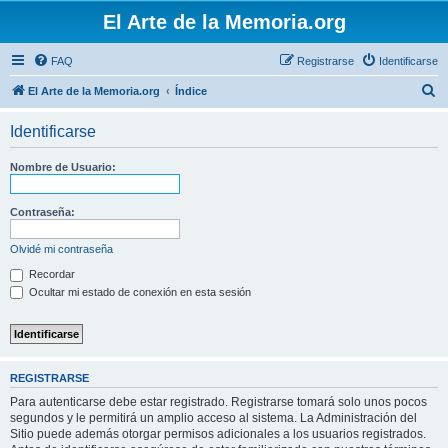
El Arte de la Memoria.org
FAQ
Registrarse
Identificarse
B
El Arte de la Memoria.org
Índice
u
Identificarse
s
c
Nombre de Usuario:
a
r
Contraseña:
Olvidé mi contraseña
Recordar
Ocultar mi estado de conexión en esta sesión
REGISTRARSE
Para autenticarse debe estar registrado. Registrarse tomará solo unos pocos
segundos y le permitirá un amplio acceso al sistema. La Administración del
Sitio puede además otorgar permisos adicionales a los usuarios registrados.