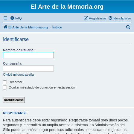
El Arte de la Memoria.org
FAQ
Registrarse
Identificarse
B
El Arte de la Memoria.org
Índice
u
Identificarse
s
c
Nombre de Usuario:
a
r
Contraseña:
Olvidé mi contraseña
Recordar
Ocultar mi estado de conexión en esta sesión
REGISTRARSE
Para autenticarse debe estar registrado. Registrarse tomará solo unos pocos
segundos y le permitirá un amplio acceso al sistema. La Administración del
Sitio puede además otorgar permisos adicionales a los usuarios registrados.